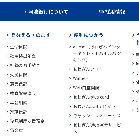
阿波銀行について
採用情報
そなえる・のこす
便利につかう
生命保険
ai-mo（あわぎんインタ
ーネット・モバイルバン
確定拠出年金
キング）
相続のお手続き
あわぎんアプリ
火災保険
Wallet+
遺言信託
Web口座開設
教育資金贈与
あわぎんplus card
年金相談
あわぎんJCBデビット
家族信託
キャッシュレスサービス
後見制度支援預金
あわぎんWeb照会サービ
貸金庫
ス