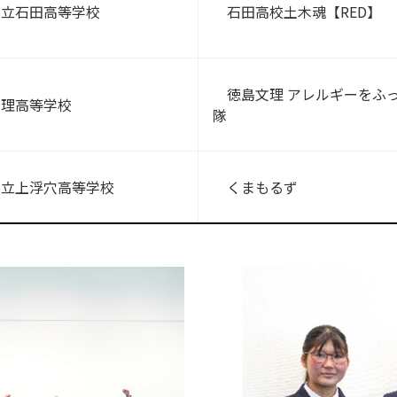
立石田高等学校
石田高校土木魂【RED】
徳島文理 アレルギーをふ
理高等学校
隊
立上浮穴高等学校
くまもるず