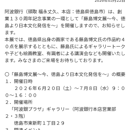
2026年05月22日
阿波銀行（頭取 福永丈久、本店：徳島県徳島市）は、創
業１３０周年記念事業の一環として「藤島博文展～今、徳
島より日本文化発信を～」を開催しますので、お知らせし
ます。
本展では、徳島県出身の画家である藤島博文氏の作品約４
０点を展示するとともに、藤島氏によるギャラリートーク
や子ども絵画教室、有識者による講演会なども開催いたし
ます。みなさまのご来場をお待ちしております。
〇「藤島博文展～今、徳島より日本文化発信を～」の概要
１．開催日時
２０２６年６月２０日（土）～７月８日（水）９：０
０～１６：００
２．開催場所
「阿波銀プラザ」ギャラリー（阿波銀行本店営業部
２・３階）
徳島市東新町１丁目２９
３．関連イベント